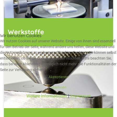
Werkstoffe
Wir benutzen Cookies
Wir nutzen Cookies auf unserer Website. Einige von ihnen sind essenziell
für den Betrieb der Seite, während andere uns helfen, diese Website und
die Nutzererfahrung zu verbessern (Tracking Cookies). Sie können selbst
entscheiden, ob Sie die Cookies zulassen möchten. Bitte beachten Sie,
dass bei einer Ablehnung womöglich nicht mehr alle Funktionalitäten der
Seite zur Verfügung stehen.
Akzeptieren
Ablehnen
Weitere Informationen
|
Impressum